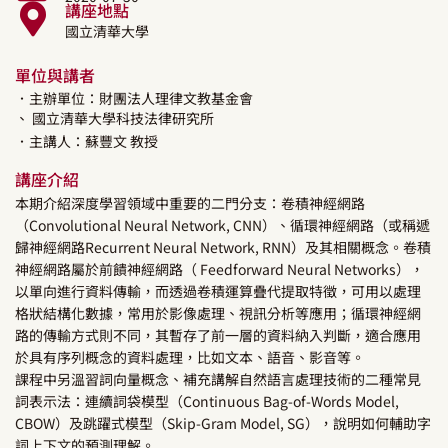
講座地點
國立清華大學
單位與講者
．主辦單位：財團法人理律文教基金會
、 國立清華大學科技法律研究所
．主講人：
蘇豐文
教授
講座介紹
本期介紹深度學習領域中重要的二門分支：卷積神經網路
（Convolutional Neural Network, CNN）、循環神經網路（或稱遞
歸神經網路Recurrent Neural Network, RNN）及其相關概念。卷積
神經網路屬於前饋神經網路（ Feedforward Neural Networks），
以單向進行資料傳輸，而透過卷積運算疊代提取特徵，可用以處理
格狀結構化數據，常用於影像處理、視訊分析等應用；循環神經網
路的傳輸方式則不同，其暫存了前一層的資料納入判斷，適合應用
於具有序列概念的資料處理，比如文本、語音、影音等。
課程中另溫習詞向量概念、補充講解自然語言處理技術的二種常見
詞表示法：連續詞袋模型（Continuous Bag-of-Words Model,
CBOW）及跳躍式模型（Skip-Gram Model, SG），說明如何輔助字
詞上下文的預測理解。