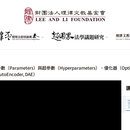
參數（Parameters）與超參數（Hyperparameters）、優化器（Op
oEncoder, DAE）