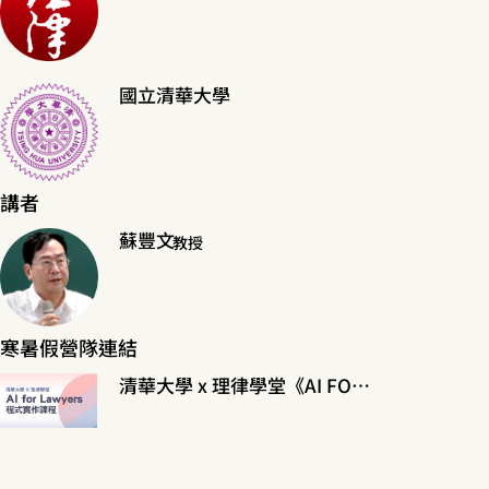
國立清華大學
講者
蘇豐文
教授
寒暑假營隊連結
清華大學 x 理律學堂《AI FOR LAWYERS程式實作課程》