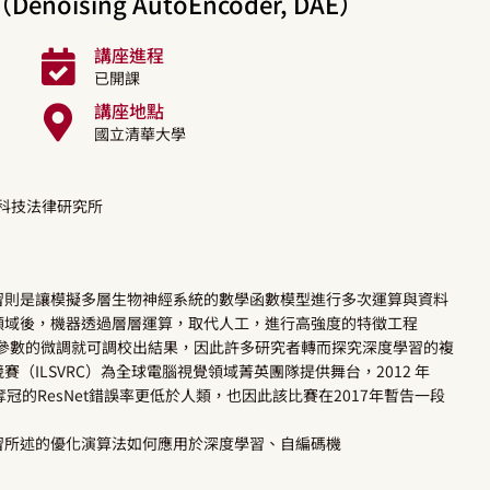
oising AutoEncoder, DAE）
講座進程
已開課
講座地點
國立清華大學
學科技法律研究所
習則是讓模擬多層生物神經系統的數學函數模型進行多次運算與資料
領域後，機器透過層層運算，取代人工，進行高強度的特徵工程
訓練資料與參數的微調就可調校出結果，因此許多研究者轉而探究深度學習的複
ILSVRC）為全球電腦視覺領域菁英團隊提供舞台，2012 年
年奪冠的ResNet錯誤率更低於人類，也因此該比賽在2017年暫告一段
習所述的優化演算法如何應用於深度學習、自編碼機