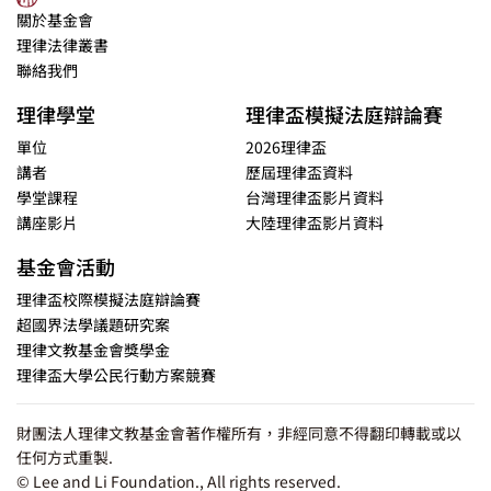
關於基金會
理律法律叢書
聯絡我們
理律學堂
理律盃模擬法庭辯論賽
單位
2026理律盃
講者
歷屆理律盃資料
學堂課程
台灣理律盃影片資料
講座影片
大陸理律盃影片資料
基金會活動
理律盃校際模擬法庭辯論賽
超國界法學議題研究案
理律文教基金會獎學金
理律盃大學公民行動方案競賽
財團法人理律文教基金會著作權所有，非經同意不得翻印轉載或以
任何方式重製.
© Lee and Li Foundation., All rights reserved.