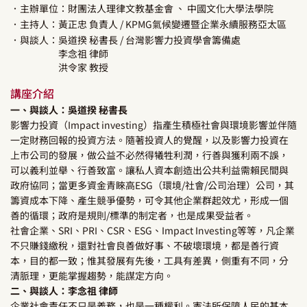
．主辦單位：財團法人理律文教基金會
、 中國文化大學法學院
．主持人：
黃正忠
負責人
/ KPMG氣候變遷暨企業永續服務亞太區
．與談人：
吳道揆
秘書長
/ 台灣影響力投資學會籌備處
李念祖
律師
洪令家
教授
講座介紹
一、與談人：吳道揆 秘書長
影響力投資（Impact investing）指產生積極社會與環境影響並伴隨
一定財務回報的投資方法。隨著投資人的覺醒，以及影響力投資在
上市公司的發展，做公益不必然得犧牲利潤，行善與獲利兩不誤，
可以義利並舉、行善致富。讓私人資本創造出公共利益需賴民間與
政府協同；當更多資金青睞高ESG（環境/社會/公司治理）公司，其
籌資成本下降、產生競爭優勢，可令其他企業群起效尤，形成一個
善的循環；政府是規則/標準的制定者，也是成果受益者。
社會企業、SRI、PRI、CSR、ESG、Impact Investing等等，凡企業
不只賺錢繳稅，還對社會良善做好事、不破壞環境，都是善行資
本，目的都一致；惟其發展有先後，工具有差異，側重有不同，分
清脈理，更能掌握趨勢，能謀定方向。
二、與談人：李念祖 律師
企業社會責任不只是義務，也是一種權利。憲法所保障人民的基本