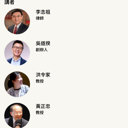
講者
李念祖
律師
吳道揆
創辦人
洪令家
教授
黃正忠
教授