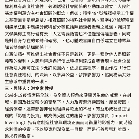
權利具有高度社會性，必須透過社會關係的互動加以確立。人民的
基本權利蘊含有社會照顧的概念，例如：釋字494號解釋揭示工作權
之基礎無非是勞雇雙方相互照顧的特殊社會關係、釋字437號解釋闡
明繼承法制中應繼分或特留分等包括照顧逝者近親之意涵。諾貝爾
文學獎得主高行健有云「人之需要語言也不僅僅是傳達意義，同時
是對自身存在的傾聽和確認」，也可體現言論自由係建立在聽眾與
講者雙向的結構關係上。
自憲法精神可推導出社會責任不只是義務，更是一種對他人盡照顧
義務的權利，人民均得透過行使此種權利達成自我實現。社會企業
作為法人應可在法令允許範圍內、依據正當程序，自由作成「行使
社會責任權利」的決策，以參與公益、發揮影響力，協同構築共好
生態系中重要的一環。
三、與談人：洪令家 教授
Covid-19疫情席捲全球，為全體人類帶來健康與生命的威脅，在封
城、鎖國及社交禁令的衝擊下，人力及資源流通困難、產業疲困、
經濟停滯，連帶影響非營利組織募款更加不易，有益形成社會正循
環的「影響力投資」成為備受關注的趨勢。影響力投資（Impact
Investing）指有意創造社會與環境正面而可衡量的影響力，同時追
求利潤的投資、不以股東利潤為單一目標，而是行善與獲利並重、
追求行善致富。