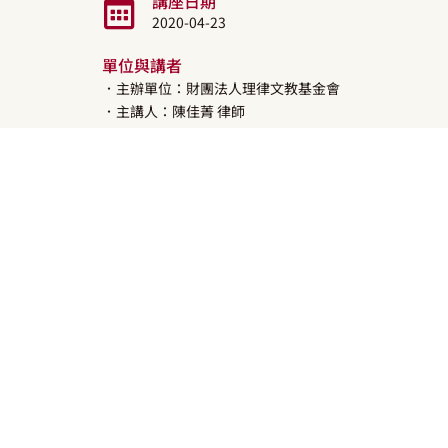
講座日期
2020-04-23
單位與講者
．主辦單位：財團法人理律文教基金會
．主講人：
陳佳菁
律師
講座介紹
音樂載體從黑膠、卡帶、CD到數位音樂，大眾接觸音樂
服務（Service on Demand）更加便利，聽歌
侵害公開傳輸權或公開播送權？廣場舞音樂是否須取得
或再公開傳達權？倘若法律保護不夠完善、侵權行為未
苛、著作流通屢遇阻礙，亦不利於促進文化發展。經濟部
嘗試平衡各方利益。
本課程介紹著作權的基礎概念、數位音樂常見的著作利
關於基金會