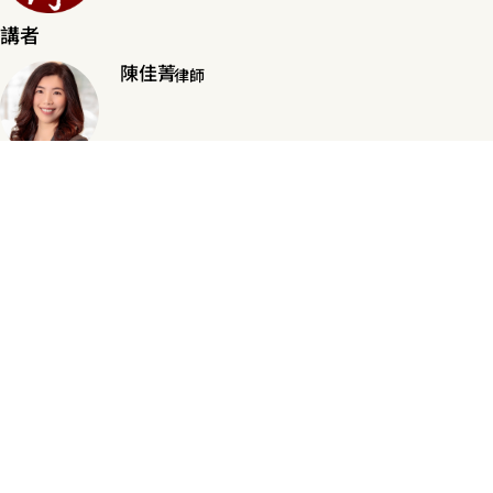
講者
陳佳菁
律師
基金會活動
理律盃校際模擬法庭辯論賽
超國界法學議題研究案