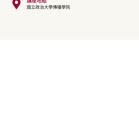
講座地點
國立政治大學傳播學院
的管道及習慣持續演變，行動裝置與串流服務平台盛行，使音樂隨選
不再受時空限制。新型態的問題隨之而生，例如在直播時翻唱他人作品，是否
授權才可使用？咖啡廳老闆播放音樂是否侵害著作權人的公開演出權
獲有效遏止，將使權利人喪失創作動機；反之，權利規範若過於嚴
智慧財產局於109年1月30日公告「著作權法部分條文修正草案」，
用行為及迷思，並解析著作權法修法草案之重點。
理律學堂
理律盃模擬法庭辯論賽
單位
2026理律盃
講者
歷屆理律盃資料