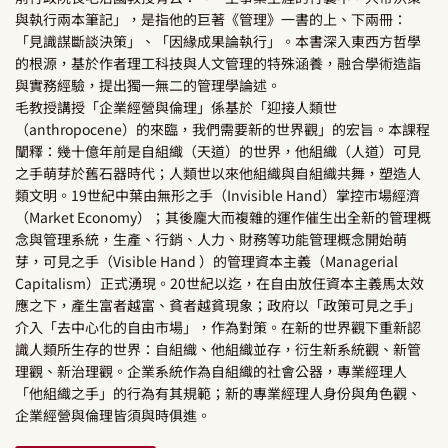
與執行兩本筆記」，是指他的巨著《管理》一書的上、下兩冊：
「見識謀斷談決策」、「因緣成果論執行」。本書深入東西方哲學
的根源，基於作者理工科技與人文管理的特殊涵養，融合學術造詣
與實務經驗，提出獨一無二的管理學論述。
毛教授講授「企業經營與倫理」係基於「迎接人類世
（anthropocene）的來臨，我們需要新的世界觀」的宏旨。本課程
闡釋：幾十億年前是自組織（天道）的世界，他組織（人道）可見
之手萌芽於舊石器時代；人類世以來他組織與自組織共舞，塑造人
類文明。19世紀中葉由無形之手（Invisible Hand）掌控市場經濟
（Market Economy）；其後龐大而複雜的運作催生出全新的管理概
念與管理系統，生產、行銷、人力、財務等功能管理概念開始萌
芽，可見之手（Visible Hand ）的管理資本主義（Managerial
Capitalism）正式湧現。20世紀以迄，在自由放任資本主義馬太效
應之下，產生富者越富、貧者越貧現象；政府以「政策可見之手」
介入「去中心化的自由市場」，作為對策。在新的世界觀下重新認
識人類所生存的世界：自組織、他組織並存，衍生新系統觀、新管
理觀、新治理觀。企業系統作為自組織的社會公器，專業經理人
「他組織之手」的行為有其規範；新的專業經理人身份與角色觀、
企業經營與倫理皆須與時俱進。