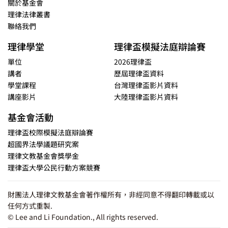
關於基金會
理律法律叢書
聯絡我們
理律學堂
理律盃模擬法庭辯論賽
單位
2026理律盃
講者
歷屆理律盃資料
學堂課程
台灣理律盃影片資料
講座影片
大陸理律盃影片資料
基金會活動
理律盃校際模擬法庭辯論賽
超國界法學議題研究案
理律文教基金會獎學金
理律盃大學公民行動方案競賽
財團法人理律文教基金會著作權所有，非經同意不得翻印轉載或以
任何方式重製.
© Lee and Li Foundation., All rights reserved.