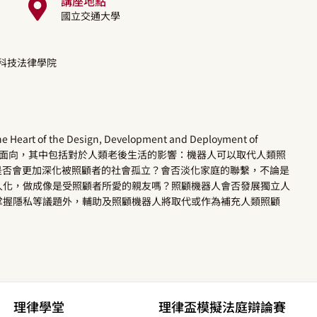
講座地點
國立交通大學
學科技法律學院
rt of the Design, Development and Deployment of
權影響的幾個重要面向，其中包括對於人類老後生活的影響：機器人可以取代人類照
是否會更加深化被照顧者的社會孤立？會否淡化家庭的聯繫，不論是
人化，做成像是受照顧者所愛的親友嗎？照顧機器人會否發展獨立人
掌握隱私等議題外，輔助及照顧機器人將取代或作為補充人類照顧
理律學堂
理律盃模擬法庭辯論賽