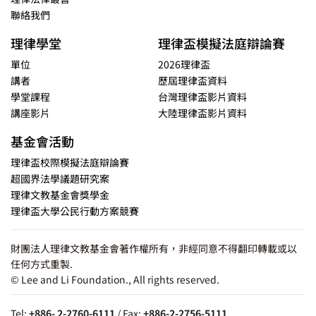
聯絡我們
理律學堂
理律盃模擬法庭辯論賽
單位
2026理律盃
講者
歷屆理律盃資料
學堂課程
台灣理律盃影片資料
講座影片
大陸理律盃影片資料
基金會活動
理律盃校際模擬法庭辯論賽
超國界法學議題研究案
理律文教基金會獎學金
理律盃大學公民行動方案競賽
財團法人理律文教基金會著作權所有，非經同意不得翻印轉載或以
任何方式重製.
© Lee and Li Foundation., All rights reserved.
Tel:
+886- 2-2760-6111
/ Fax:
+886-2-2756-5111