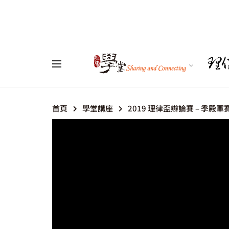
首頁
學堂講座
2019 理律盃辯論賽 – 季殿軍