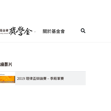
關於基金會
講座影片
2019 理律盃辯論賽 – 季殿軍賽