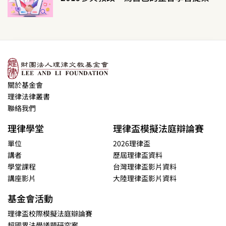
關於基金會
理律法律叢書
聯絡我們
理律學堂
理律盃模擬法庭辯論賽
單位
2026理律盃
講者
歷屆理律盃資料
學堂課程
台灣理律盃影片資料
講座影片
大陸理律盃影片資料
基金會活動
理律盃校際模擬法庭辯論賽
超國界法學議題研究案