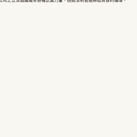
公司之立法倡議凝聚各種正面力量，透過法制管道締造良善的循環，