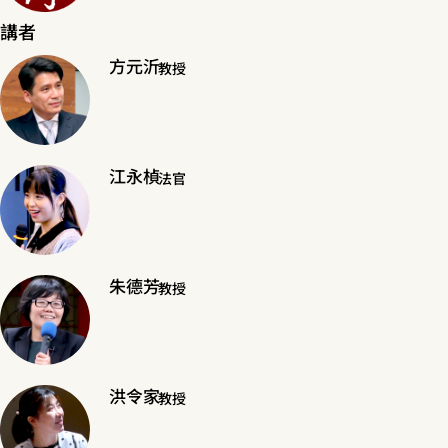
講者
方元沂
教授
江永楨
法官
朱德芳
教授
洪令家
教授