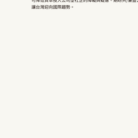
可降低資本投入公司型社企的障礙與疑慮。期盼共/兼益
讓台灣迎向國際趨勢。