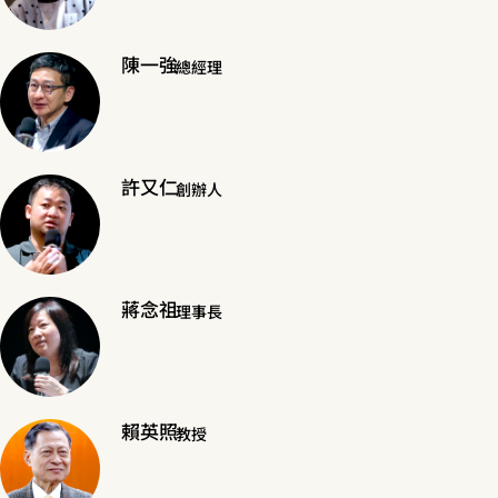
陳一強
總經理
許又仁
創辦人
蔣念祖
理事長
賴英照
教授