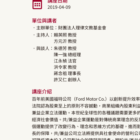
講座日期
2019-04-09
單位與講者
．主辦單位：財團法人理律文教基金會
．主持人：
賴英照
教授
方元沂
教授
．與談人：
朱德芳
教授
陳一強
總經理
江永楨
法官
洪令家
教授
蔣念祖
理事長
許又仁
創辦人
講座介紹
百年前美國福特公司（Ford Motor Co.）以創新
法院認為股東至上的原則不容撼動，商業組織內股東利益
兼益企業立法運動。本世紀全球性的各種議題需要更多的
經濟社會價值。共/兼益企業運動是對傳統商業理念的反
個運動提供了改變行為、理念和思維方式的基礎，進而
長的保障，共/兼益公司立法將提供具社會使命的營利公