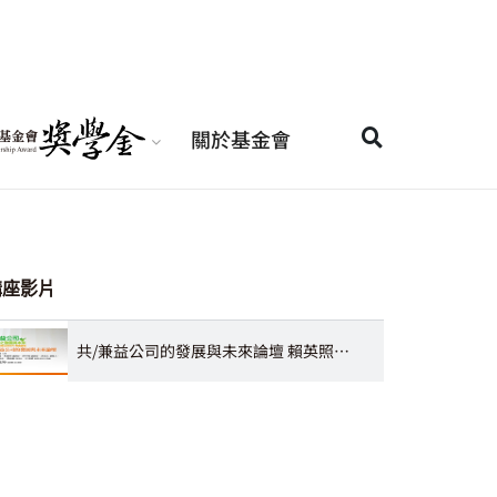
關於基金會
講座影片
共/兼益公司的發展與未來論壇 賴英照教授、方元沂教授、朱德芳教授、洪令家教授、陳一強總經理、蔣念祖理事長、許又仁創辦人、江永楨實習司法官