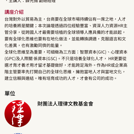
．主講人：
薛光揚
副總經理
講座介紹
台灣對外以貿易為主，台商要在全球市場持續佔有一席之地，人才
的培養將是關鍵；本次論壇透過四位經驗豐富、資深人力資源HR主
管分享，從跨國人才最需要培植的全球領導人應具備的才能談起，
要有全球化思維也要有在地化做法，並能轉換調適，克服語言和文
化差異，也有激勵同儕的能量。
全球化思維至為重要，可細緻為三方面：智慧資本(GIC)、心理資本
(GPC)及人際關 係資本(GSC)。不只是培養全球化人才， HR更要從
選才育才養才用才留才基礎做好，才能跨足海外。作為HR或企業高
階主管要率先打開自己的全球化思維，擁抱當地人才與當地文化，
建立信賴與連結。唯有培育成功的人才，才會有公司的成功。
單位
財團法人理律文教基金會