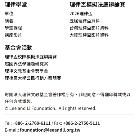
理律學堂
理律盃模擬法庭辯論賽
單位
2026理律盃
講者
歷屆理律盃資料
學堂課程
台灣理律盃影片資料
講座影片
大陸理律盃影片資料
基金會活動
理律盃校際模擬法庭辯論賽
超國界法學議題研究案
理律文教基金會獎學金
理律盃大學公民行動方案競賽
財團法人理律文教基金會著作權所有，非經同意不得翻印轉載或以
任何方式重製.
© Lee and Li Foundation., All rights reserved.
Tel:
+886- 2-2760-6111
/ Fax:
+886-2-2756-5111
E-mail:
foundation@leeandli.org.tw