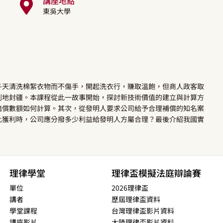
講座地點
東吳大學
冬天清洗棉絮衣物而不傷手，開起洗衣行，賺取溫飽，但商人政客取
列地封疆。本課程從此一故事開始，探討新技術價值的建立與計算方
賠償數額如何計算。其次，從發明人要求公司給予合理補償的知名案
此獲利時，公司應分撥多少利益給發明人方屬合理？最後介紹我國實
理律學堂
理律盃模擬法庭辯論賽
單位
2026理律盃
講者
歷屆理律盃資料
學堂課程
台灣理律盃影片資料
講座影片
大陸理律盃影片資料