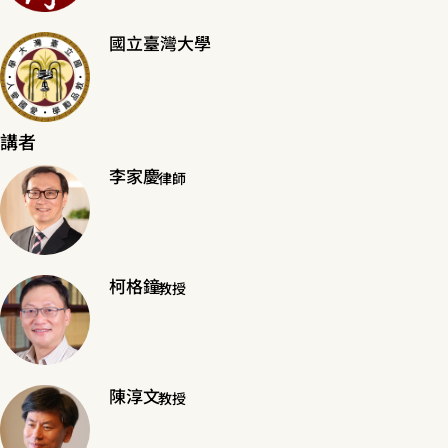
國立臺灣大學
講者
李家慶
律師
柯格鐘
教授
陳淳文
教授