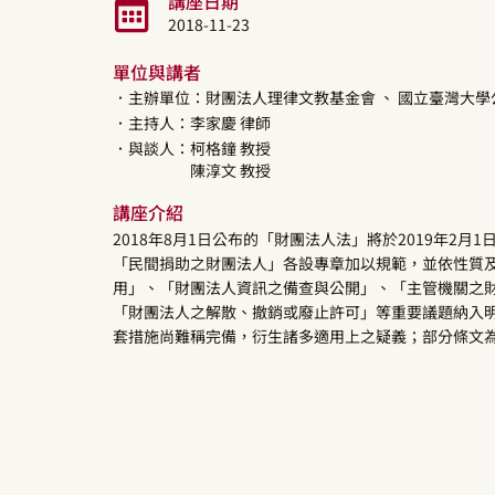
講座日期
2018-11-23
單位與講者
．主辦單位：財團法人理律文教基金會
、 國立臺灣大
．主持人：
李家慶
律師
．與談人：
柯格鐘
教授
陳淳文
教授
講座介紹
2018年8月1日公布的「財團法人法」將於2019年2
「民間捐助之財團法人」各設專章加以規範，並依性質
用」、「財團法人資訊之備查與公開」、「主管機關之
「財團法人之解散、撤銷或廢止許可」等重要議題納入明
套措施尚難稱完備，衍生諸多適用上之疑義；部分條文