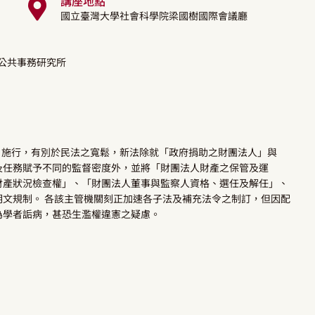
講座地點
國立臺灣大學社會科學院梁國樹國際會議廳
學公共事務研究所
月1日施行，有別於民法之寬鬆，新法除就「政府捐助之財團法人」與
及任務賦予不同的監督密度外，並將「財團法人財產之保管及運
財產狀況檢查權」、「財團法人董事與監察人資格、選任及解任」、
文規制。 各該主管機關刻正加速各子法及補充法令之制訂，但因配
為學者詬病，甚恐生濫權違憲之疑慮。