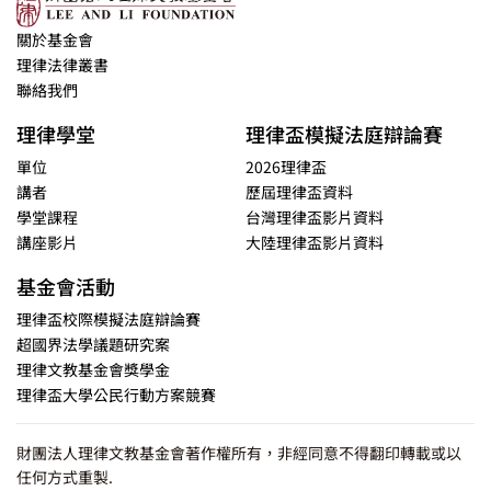
關於基金會
理律法律叢書
聯絡我們
理律學堂
理律盃模擬法庭辯論賽
單位
2026理律盃
講者
歷屆理律盃資料
學堂課程
台灣理律盃影片資料
講座影片
大陸理律盃影片資料
基金會活動
理律盃校際模擬法庭辯論賽
超國界法學議題研究案
理律文教基金會獎學金
理律盃大學公民行動方案競賽
財團法人理律文教基金會著作權所有，非經同意不得翻印轉載或以
任何方式重製.