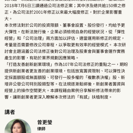
2018年7月6日三讀通過公司法修正案；其中涉及總共逾150條之修
正，為公司法於2001年修正以來最大幅度修正，對於企業影響重
大。
本次修法對於公司的投資限額、董事會設置、股份發行，均給予更
大彈性。在新法施行後，企業必須檢視自身的經營狀況，從「彈性
經營」和「公司治理」兩方面加以評估，適當運用新修正的規定，
考量是否需要修改公司章程，以爭取更有效率的經營模式。 本次研
討會主題涵蓋公司法修正後對公司治理及股東會與董事會運作實務
產生的影響，有助於業界規劃因應策略。
「打造友善創新創業環境」作為107年公司法修正的重點之一，期盼
提供新創業者更友善的創業環境，包括放寬籌資限制、可以彈性決
定採面額股或無面額股、可發行一股多權的「複數表決權」股、新
增非公發公司特別股類型等。在法規逐漸鬆綁後，新創業者籌資與
經營上的操作空間更大。本課程藉由案例分享解析修法帶來的影
響，讓新創業者更深入瞭解本次修法的「有感」扶植制度。
講者
曾更瑩
律師