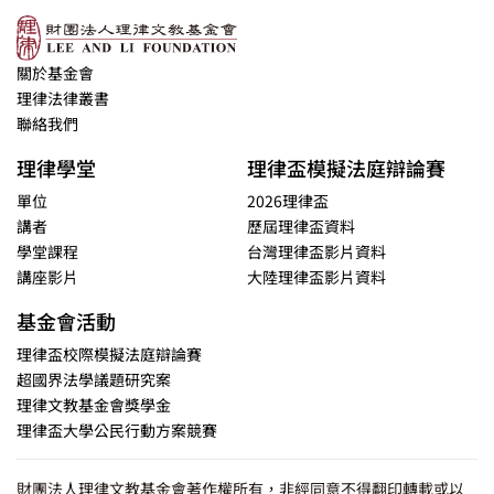
關於基金會
理律法律叢書
聯絡我們
理律學堂
理律盃模擬法庭辯論賽
單位
2026理律盃
講者
歷屆理律盃資料
學堂課程
台灣理律盃影片資料
講座影片
大陸理律盃影片資料
基金會活動
理律盃校際模擬法庭辯論賽
超國界法學議題研究案
理律文教基金會獎學金
理律盃大學公民行動方案競賽
財團法人理律文教基金會著作權所有，非經同意不得翻印轉載或以