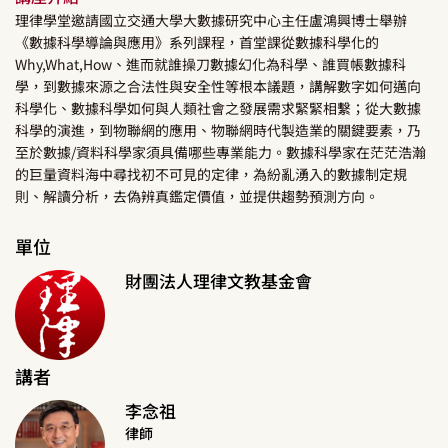
理律學堂邀請國立交通大學大數據研究中心主任盧鴻興博士舉辦
《數據科學導論與應用》系列課程，首堂課從數據科學化的
Why,What,How、進而就誰操刀數據幻化為科學、誰買帳數據科
學，到數據來源之合法性與安全性等根本議題，講解數字如何邁向
科學化、數據科學如何與人類社會之發展需求緊緊相繫；從大數據
科學的演進，到物聯網的應用、物聯網時代製造業的關鍵要素，乃
至於數據/資料科學家須具備哪些專業能力。數據科學家在茫茫浩瀚
的巨量資料海中尋找初不可見的定律，為紛亂湧入的數據制定規
則、解讀分析，去偽辨真鑑定價值，並提供趨勢預測方向。
單位
財團法人理律文教基金會
講者
李念祖
律師