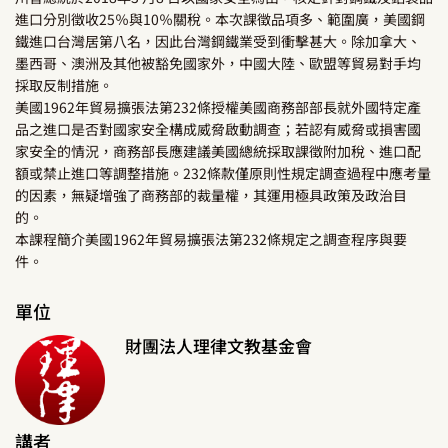
進口分別徵收25％與10％關稅。本次課徵品項多、範圍廣，美國鋼
鐵進口台灣居第八名，因此台灣鋼鐵業受到衝擊甚大。除加拿大、
墨西哥、澳洲及其他被豁免國家外，中國大陸、歐盟等貿易對手均
採取反制措施。
美國1962年貿易擴張法第232條授權美國商務部部長就外國特定產
品之進口是否對國家安全構成威脅啟動調查；若認有威脅或損害國
家安全的情況，商務部長應建議美國總統採取課徵附加稅、進口配
額或禁止進口等調整措施。232條款僅原則性規定調查過程中應考量
的因素，無疑增強了商務部的裁量權，其運用極具政策及政治目
的。
本課程簡介美國1962年貿易擴張法第232條規定之調查程序與要
件。
單位
財團法人理律文教基金會
講者