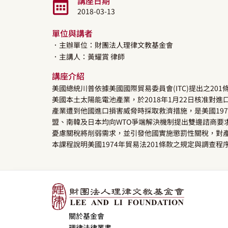
講座日期
2018-03-13
單位與講者
．主辦單位：財團法人理律文教基金會
．主講人：
黃耀賞
律師
講座介紹
美國總統川普依據美國國際貿易委員會(ITC)提出之2
美國本土太陽能電池產業，於2018年1月22日核准對
產業遭到他國進口損害威脅時採取救濟措施，是美國19
盟、南韓及日本均向WTO爭端解決機制提出雙邊諮商要
憂慮關稅將削弱需求，並引發他國實施懲罰性關稅，對
本課程說明美國1974年貿易法201條款之規定與調查程
關於基金會
理律法律叢書