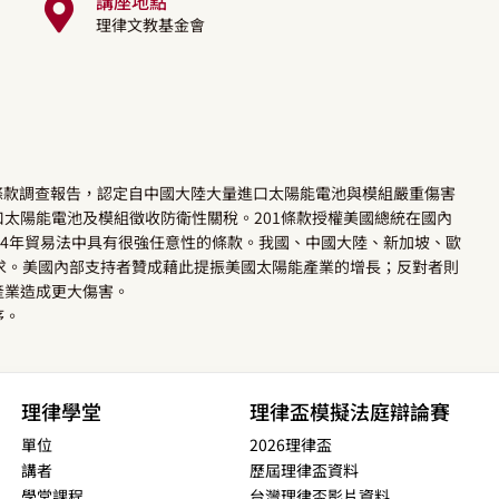
講座地點
理律文教基金會
01條款調查報告，認定自中國大陸大量進口太陽能電池與模組嚴重傷害
進口太陽能電池及模組徵收防衛性關稅。201條款授權美國總統在國內
74年貿易法中具有很強任意性的條款。我國、中國大陸、新加坡、歐
求。美國內部支持者贊成藉此提振美國太陽能產業的增長；反對者則
產業造成更大傷害。
序。
理律學堂
理律盃模擬法庭辯論賽
單位
2026理律盃
講者
歷屆理律盃資料
學堂課程
台灣理律盃影片資料