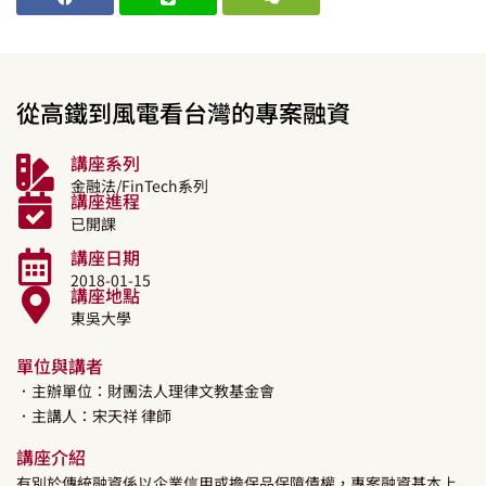
從高鐵到風電看台灣的專案融資
講座系列
金融法/FinTech系列
講座進程
已開課
講座日期
2018-01-15
講座地點
東吳大學
單位與講者
．主辦單位：財團法人理律文教基金會
．主講人：
宋天祥
律師
講座介紹
有別於傳統融資係以企業信用或擔保品保障債權，專案融資基本上