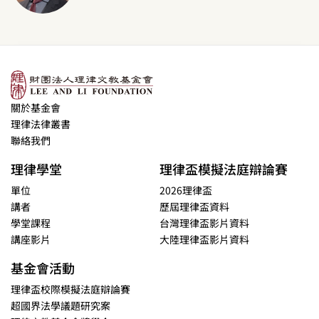
關於基金會
理律法律叢書
聯絡我們
理律學堂
理律盃模擬法庭辯論賽
單位
2026理律盃
講者
歷屆理律盃資料
學堂課程
台灣理律盃影片資料
講座影片
大陸理律盃影片資料
基金會活動
理律盃校際模擬法庭辯論賽
超國界法學議題研究案