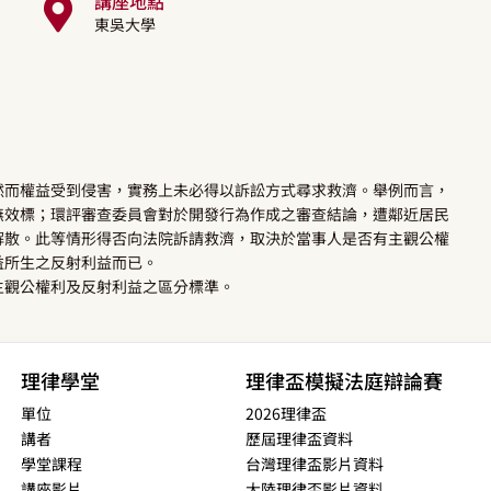
講座地點
東吳大學
然而權益受到侵害，實務上未必得以訴訟方式尋求救濟。舉例而言，
無效標；環評審查委員會對於開發行為作成之審查結論，遭鄰近居民
解散。此等情形得否向法院訴請救濟，取決於當事人是否有主觀公權
益所生之反射利益而已。
主觀公權利及反射利益之區分標準。
理律學堂
理律盃模擬法庭辯論賽
單位
2026理律盃
講者
歷屆理律盃資料
學堂課程
台灣理律盃影片資料
講座影片
大陸理律盃影片資料