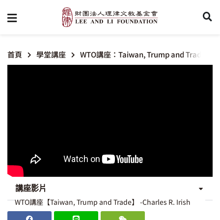
首頁
學堂講座
WTO講座：Taiwan, Trump and Trade
講座影片
WTO講座【Taiwan, Trump and Trade】 -Charles R. Irish