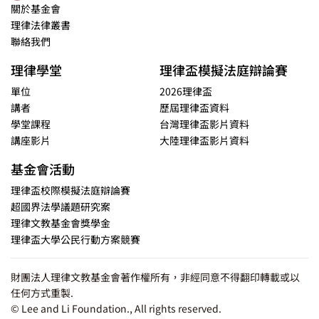
關於基金會
理律法律叢書
聯絡我們
理律學堂
理律盃模擬法庭辯論賽
單位
2026理律盃
講者
歷屆理律盃資料
學堂課程
台灣理律盃影片資料
講座影片
大陸理律盃影片資料
基金會活動
理律盃校際模擬法庭辯論賽
超國界法學議題研究案
理律文教基金會獎學金
理律盃大學公民行動方案競賽
財團法人理律文教基金會著作權所有，非經同意不得翻印轉載或以
任何方式重製.
© Lee and Li Foundation., All rights reserved.