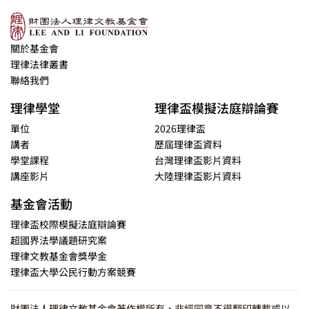
關於基金會
理律法律叢書
聯絡我們
理律學堂
理律盃模擬法庭辯論賽
單位
2026理律盃
講者
歷屆理律盃資料
學堂課程
台灣理律盃影片資料
講座影片
大陸理律盃影片資料
基金會活動
理律盃校際模擬法庭辯論賽
超國界法學議題研究案
理律文教基金會獎學金
理律盃大學公民行動方案競賽
財團法人理律文教基金會著作權所有，非經同意不得翻印轉載或以