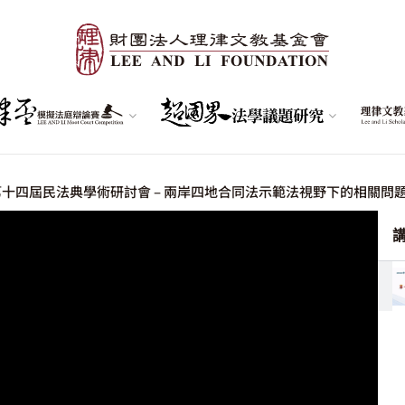
– 第十四屆民法典學術研討會 – 兩岸四地合同法示範法視野下的相關問