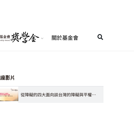
關於基金會
講座影片
從障礙的四大面向談台灣的障礙與平權 謝邦俊董事長、楊聖弘學務長、張捷秘書長