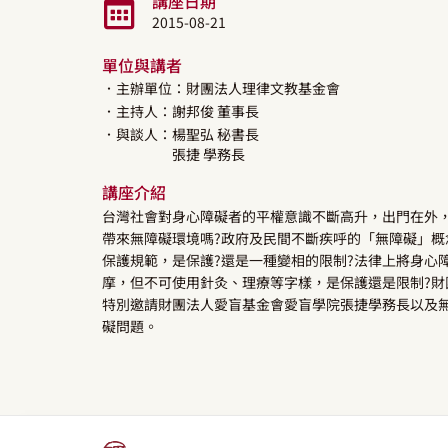
講座日期
2015-08-21
單位與講者
．主辦單位：財團法人理律文教基金會
．主持人：
謝邦俊
董事長
．與談人：
楊聖弘
秘書長
張捷
學務長
講座介紹
台灣社會對身心障礙者的平權意識不斷高升，出門在外
帶來無障礙環境嗎?政府及民間不斷疾呼的「無障礙」概
保護規範，是保護?還是一種變相的限制?法律上將身心
摩，但不可使用針灸、理療等字樣，是保護還是限制?
特別邀請財團法人愛盲基金會愛盲學院張捷學務長以及
礙問題。