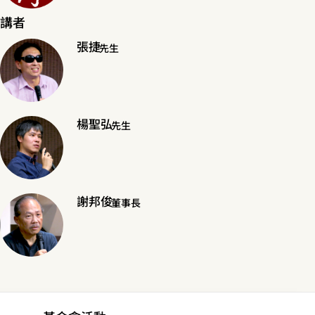
講者
張捷
先生
楊聖弘
先生
謝邦俊
董事長