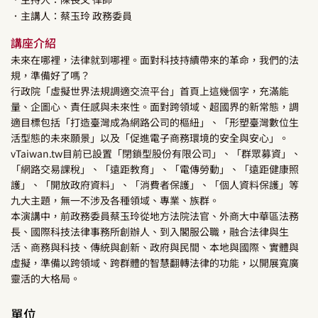
．主講人：
蔡玉玲
政務委員
講座介紹
未來在哪裡，法律就到哪裡。面對科技持續帶來的革命，我們的法
規，準備好了嗎？
行政院「虛擬世界法規調適交流平台」首頁上這幾個字，充滿能
量、企圖心、責任感與未來性。面對跨領域、超國界的新常態，調
適目標包括「打造臺灣成為網路公司的樞紐」、「形塑臺灣數位生
活型態的未來願景」以及「促進電子商務環境的安全與安心」。
vTaiwan.tw目前已設置「閉鎖型股份有限公司」、「群眾募資」、
「網路交易課稅」、「遠距教育」、「電傳勞動」、「遠距健康照
護」、「開放政府資料」、「消費者保護」、「個人資料保護」等
九大主題，無一不涉及各種領域、專業、族群。
本演講中，前政務委員蔡玉玲從地方法院法官、外商大中華區法務
長、國際科技法律事務所創辦人、到入閣服公職，融合法律與生
活、商務與科技、傳統與創新、政府與民間、本地與國際、實體與
虛擬，準備以跨領域、跨群體的智慧翻轉法律的功能，以開展寬廣
靈活的大格局。
單位