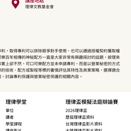
講座地點
理律文教基金會
專利，取得專利可以排除競爭對手使用、也可以通過授權契約獲取權
可樂百年相傳的神秘配方一直是大家非常有興趣探討的話題，按理來
事實上卻不然，可口可樂配方並未申請專利，而是以營業秘密的方式
障的技術、配方或製程等標的審慎評估其特性及商業策略，選擇適合
例，討論專利保護與營業秘密保護的相關內容。
理律學堂
理律盃模擬法庭辯論賽
單位
2026理律盃
講者
歷屆理律盃資料
學堂課程
台灣理律盃影片資料
講座影片
大陸理律盃影片資料