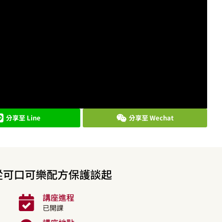
分享至 Line
分享至 Wechat
 從可口可樂配方保護談起
講座進程
已開課