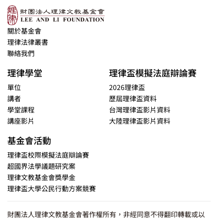
關於基金會
理律法律叢書
聯絡我們
理律學堂
理律盃模擬法庭辯論賽
單位
2026理律盃
講者
歷屆理律盃資料
學堂課程
台灣理律盃影片資料
講座影片
大陸理律盃影片資料
基金會活動
理律盃校際模擬法庭辯論賽
超國界法學議題研究案
理律文教基金會獎學金
理律盃大學公民行動方案競賽
財團法人理律文教基金會著作權所有，非經同意不得翻印轉載或以