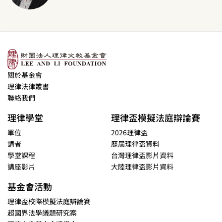
關於基金會
理律法律叢書
聯絡我們
理律學堂
理律盃模擬法庭辯論賽
單位
2026理律盃
講者
歷屆理律盃資料
學堂課程
台灣理律盃影片資料
講座影片
大陸理律盃影片資料
基金會活動
理律盃校際模擬法庭辯論賽
超國界法學議題研究案