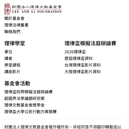
關於基金會
理律法律叢書
聯絡我們
理律學堂
理律盃模擬法庭辯論賽
單位
2026理律盃
講者
歷屆理律盃資料
學堂課程
台灣理律盃影片資料
講座影片
大陸理律盃影片資料
基金會活動
理律盃校際模擬法庭辯論賽
超國界法學議題研究案
理律文教基金會獎學金
理律盃大學公民行動方案競賽
財團法人理律文教基金會著作權所有，非經同意不得翻印轉載或以