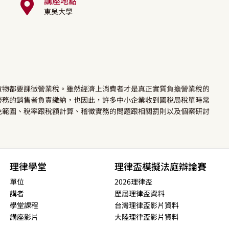
講座地點
東吳大學
貨物都要課徵營業稅。雖然經濟上消費者才是真正實質負擔營業稅的
勞務的銷售者負責繳納，也因此，許多中小企業收到國稅局稅單時常
免範圍、稅率跟稅額計算、稽徵實務的問題跟相關罰則以及個案研討
理律學堂
理律盃模擬法庭辯論賽
單位
2026理律盃
講者
歷屆理律盃資料
學堂課程
台灣理律盃影片資料
講座影片
大陸理律盃影片資料