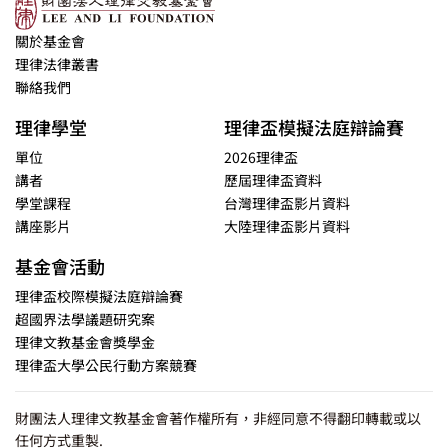
關於基金會
理律法律叢書
聯絡我們
理律學堂
理律盃模擬法庭辯論賽
單位
2026理律盃
講者
歷屆理律盃資料
學堂課程
台灣理律盃影片資料
講座影片
大陸理律盃影片資料
基金會活動
理律盃校際模擬法庭辯論賽
超國界法學議題研究案
理律文教基金會獎學金
理律盃大學公民行動方案競賽
財團法人理律文教基金會著作權所有，非經同意不得翻印轉載或以
任何方式重製.