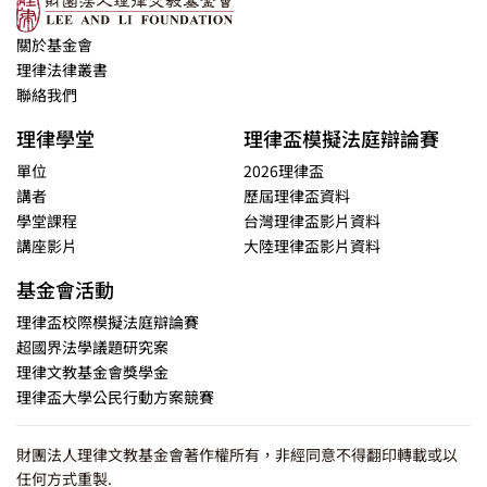
關於基金會
理律法律叢書
聯絡我們
理律學堂
理律盃模擬法庭辯論賽
單位
2026理律盃
講者
歷屆理律盃資料
學堂課程
台灣理律盃影片資料
講座影片
大陸理律盃影片資料
基金會活動
理律盃校際模擬法庭辯論賽
超國界法學議題研究案
理律文教基金會獎學金
理律盃大學公民行動方案競賽
財團法人理律文教基金會著作權所有，非經同意不得翻印轉載或以
任何方式重製.