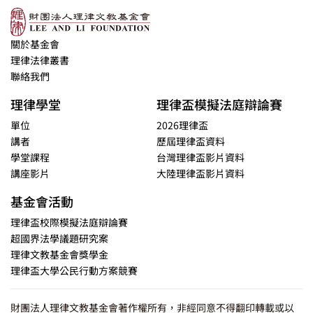
關於基金會
理律法律叢書
聯絡我們
理律學堂
理律盃模擬法庭辯論賽
單位
2026理律盃
講者
歷屆理律盃資料
學堂課程
台灣理律盃影片資料
講座影片
大陸理律盃影片資料
基金會活動
理律盃校際模擬法庭辯論賽
超國界法學議題研究案
理律文教基金會獎學金
理律盃大學公民行動方案競賽
財團法人理律文教基金會著作權所有，非經同意不得翻印轉載或以