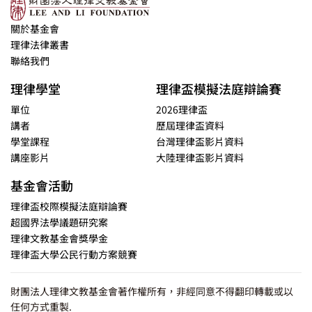
關於基金會
理律法律叢書
聯絡我們
理律學堂
理律盃模擬法庭辯論賽
單位
2026理律盃
講者
歷屆理律盃資料
學堂課程
台灣理律盃影片資料
講座影片
大陸理律盃影片資料
基金會活動
理律盃校際模擬法庭辯論賽
超國界法學議題研究案
理律文教基金會獎學金
理律盃大學公民行動方案競賽
財團法人理律文教基金會著作權所有，非經同意不得翻印轉載或以
任何方式重製.