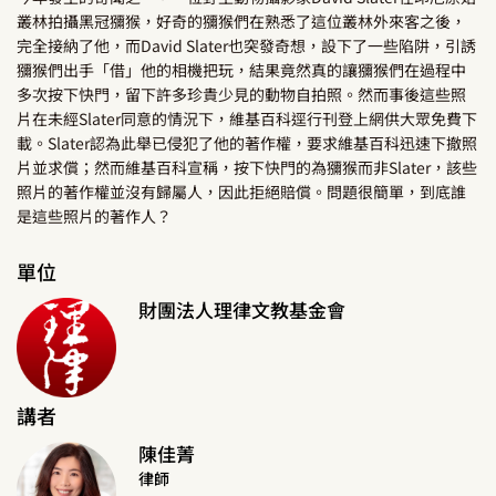
叢林拍攝黑冠獼猴，好奇的獼猴們在熟悉了這位叢林外來客之後，
完全接納了他，而David Slater也突發奇想，設下了一些陷阱，引誘
獼猴們出手「借」他的相機把玩，結果竟然真的讓獼猴們在過程中
多次按下快門，留下許多珍貴少見的動物自拍照。然而事後這些照
片在未經Slater同意的情況下，維基百科逕行刊登上網供大眾免費下
載。Slater認為此舉已侵犯了他的著作權，要求維基百科迅速下撤照
片並求償；然而維基百科宣稱，按下快門的為獼猴而非Slater，該些
照片的著作權並沒有歸屬人，因此拒絕賠償。問題很簡單，到底誰
是這些照片的著作人？
單位
財團法人理律文教基金會
講者
陳佳菁
律師