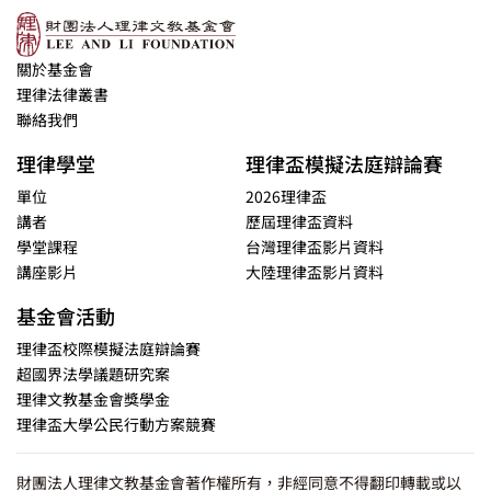
關於基金會
理律法律叢書
聯絡我們
理律學堂
理律盃模擬法庭辯論賽
單位
2026理律盃
講者
歷屆理律盃資料
學堂課程
台灣理律盃影片資料
講座影片
大陸理律盃影片資料
基金會活動
理律盃校際模擬法庭辯論賽
超國界法學議題研究案
理律文教基金會獎學金
理律盃大學公民行動方案競賽
財團法人理律文教基金會著作權所有，非經同意不得翻印轉載或以