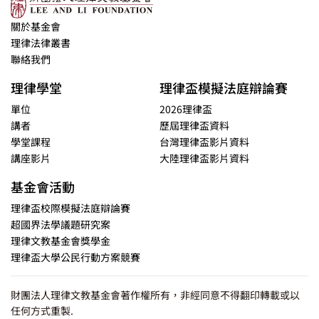
關於基金會
理律法律叢書
聯絡我們
理律學堂
理律盃模擬法庭辯論賽
單位
2026理律盃
講者
歷屆理律盃資料
學堂課程
台灣理律盃影片資料
講座影片
大陸理律盃影片資料
基金會活動
理律盃校際模擬法庭辯論賽
超國界法學議題研究案
理律文教基金會獎學金
理律盃大學公民行動方案競賽
財團法人理律文教基金會著作權所有，非經同意不得翻印轉載或以
任何方式重製.