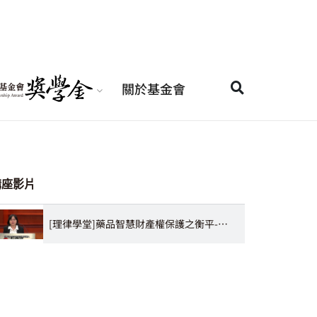
關於基金會
講座影片
[理律學堂]藥品智慧財產權保護之衡平-朱淑尹