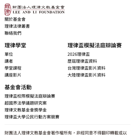
關於基金會
理律法律叢書
聯絡我們
理律學堂
理律盃模擬法庭辯論賽
單位
2026理律盃
講者
歷屆理律盃資料
學堂課程
台灣理律盃影片資料
講座影片
大陸理律盃影片資料
基金會活動
理律盃校際模擬法庭辯論賽
超國界法學議題研究案
理律文教基金會獎學金
理律盃大學公民行動方案競賽
財團法人理律文教基金會著作權所有，非經同意不得翻印轉載或以