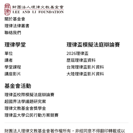
關於基金會
理律法律叢書
聯絡我們
理律學堂
理律盃模擬法庭辯論賽
單位
2026理律盃
講者
歷屆理律盃資料
學堂課程
台灣理律盃影片資料
講座影片
大陸理律盃影片資料
基金會活動
理律盃校際模擬法庭辯論賽
超國界法學議題研究案
理律文教基金會獎學金
理律盃大學公民行動方案競賽
財團法人理律文教基金會著作權所有，非經同意不得翻印轉載或以