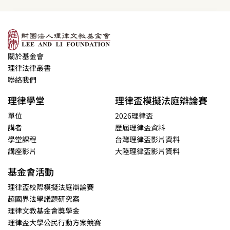
關於基金會
理律法律叢書
聯絡我們
理律學堂
理律盃模擬法庭辯論賽
單位
2026理律盃
講者
歷屆理律盃資料
學堂課程
台灣理律盃影片資料
講座影片
大陸理律盃影片資料
基金會活動
理律盃校際模擬法庭辯論賽
超國界法學議題研究案
理律文教基金會獎學金
理律盃大學公民行動方案競賽