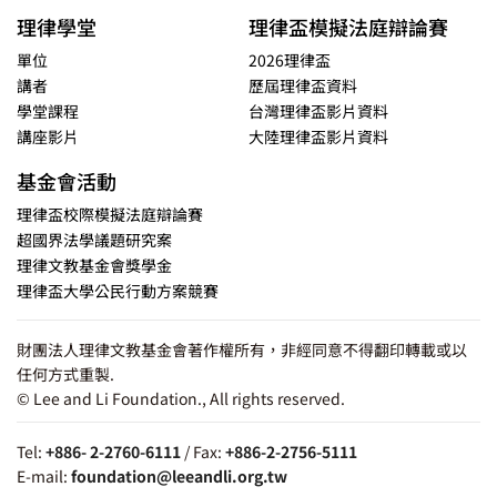
理律學堂
理律盃模擬法庭辯論賽
單位
2026理律盃
講者
歷屆理律盃資料
學堂課程
台灣理律盃影片資料
講座影片
大陸理律盃影片資料
基金會活動
理律盃校際模擬法庭辯論賽
超國界法學議題研究案
理律文教基金會獎學金
理律盃大學公民行動方案競賽
財團法人理律文教基金會著作權所有，非經同意不得翻印轉載或以
任何方式重製.
© Lee and Li Foundation., All rights reserved.
Tel:
+886- 2-2760-6111
/ Fax:
+886-2-2756-5111
E-mail:
foundation@leeandli.org.tw