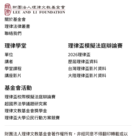
關於基金會
理律法律叢書
聯絡我們
理律學堂
理律盃模擬法庭辯論賽
單位
2026理律盃
講者
歷屆理律盃資料
學堂課程
台灣理律盃影片資料
講座影片
大陸理律盃影片資料
基金會活動
理律盃校際模擬法庭辯論賽
超國界法學議題研究案
理律文教基金會獎學金
理律盃大學公民行動方案競賽
財團法人理律文教基金會著作權所有，非經同意不得翻印轉載或以