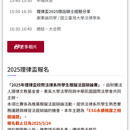
15:40-15:50
中場休息
15:50-16:30
理律盃2025傑出辯士經驗分享
謝秉諭同學 / 國立臺灣大學法律學系
16:30-16:40
總結、大合照
更多相片
2025理律盃報名
「2025年理律盃校際法律系所學生模擬法庭辯論賽」
，由財團法
人理律文教基金會、東吳大學法學院與中華民國國際法學會共同
主辦。
本項比賽係為推廣模擬法庭辯論活動，提供法律系所學生熟悉實
務議題與練習法庭辯論的機會。本年主題為
「ESG永續揭露之相
關議題」
。
報名截止日為2025/5/24
請於期限截止前，確實填妥報名表，傳送電子檔至