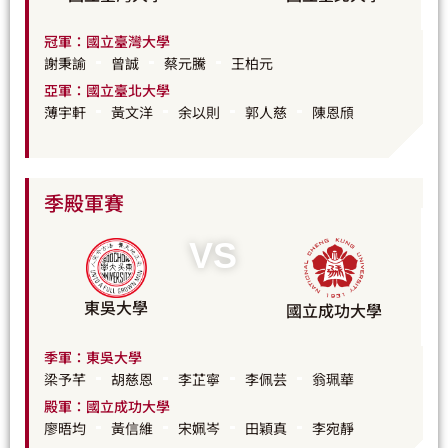
冠軍：國立臺灣大學
謝秉諭
曾誠
蔡元騰
王柏元
亞軍：國立臺北大學
薄宇軒
黃文洋
余以則
郭人慈
陳恩頎
季殿軍賽
VS
東吳大學
國立成功大學
季軍：東吳大學
梁予芊
胡慈恩
李芷寧
李佩芸
翁珮華
殿軍：國立成功大學
廖晤均
黃信維
宋姵岑
田穎真
李宛靜