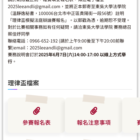
2025leeandli@gmail.com
，並將正本郵寄至東吳大學法學院
（溫靜逸秘書，100006台北市中正區貴陽街一段56號）註明
「理律盃模擬法庭辯論賽報名」。以郵戳為憑，逾期恕不受理。
對於比賽相關事務如有任何疑問，請洽東吳大學法學院 賽務總召
蔡佳妤同學
聯絡電話：0966-652-192 (請於上午9:00後至下午20:00前聯
繫)email：
2025leeandli@gmail.com
賽務說明會訂於
2025年6月7日(六)14:00-17:00 以線上方式舉
行
。
理律盃檔案
參賽報名表
報名注意事項