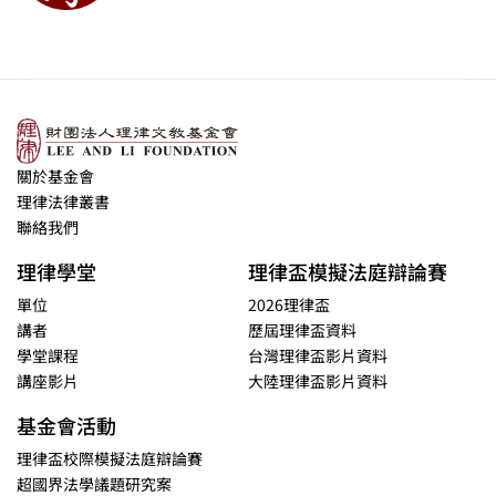
關於基金會
理律法律叢書
聯絡我們
理律學堂
理律盃模擬法庭辯論賽
單位
2026理律盃
講者
歷屆理律盃資料
學堂課程
台灣理律盃影片資料
講座影片
大陸理律盃影片資料
基金會活動
理律盃校際模擬法庭辯論賽
超國界法學議題研究案