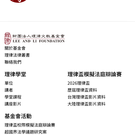
關於基金會
理律法律叢書
聯絡我們
理律學堂
理律盃模擬法庭辯論賽
單位
2026理律盃
講者
歷屆理律盃資料
學堂課程
台灣理律盃影片資料
講座影片
大陸理律盃影片資料
基金會活動
理律盃校際模擬法庭辯論賽
超國界法學議題研究案