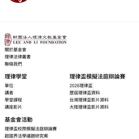
關於基金會
理律法律叢書
聯絡我們
理律學堂
理律盃模擬法庭辯論賽
單位
2026理律盃
講者
歷屆理律盃資料
學堂課程
台灣理律盃影片資料
講座影片
大陸理律盃影片資料
基金會活動
理律盃校際模擬法庭辯論賽
超國界法學議題研究案