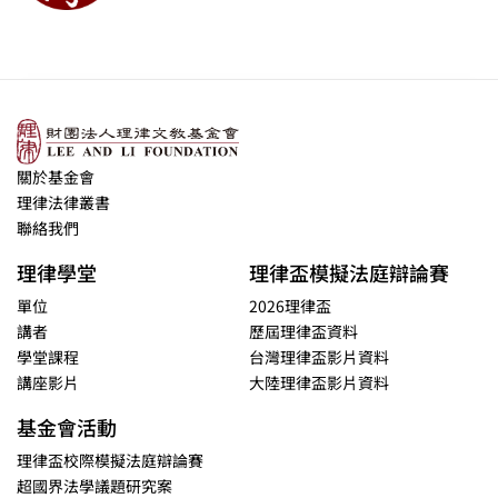
關於基金會
理律法律叢書
聯絡我們
理律學堂
理律盃模擬法庭辯論賽
單位
2026理律盃
講者
歷屆理律盃資料
學堂課程
台灣理律盃影片資料
講座影片
大陸理律盃影片資料
基金會活動
理律盃校際模擬法庭辯論賽
超國界法學議題研究案